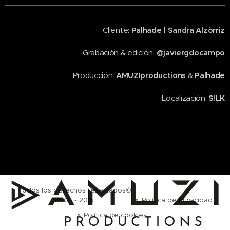
Cliente:
Palhade | Sandra Alzòrriz
Grabación & edición:
@javiergdocampo
Producción:
AMUZIproductions
&
Palhade
Localización:
S!LK
Todos los derechos reservados©
SINCE - 2015
Política de privacidad
Política de cookies