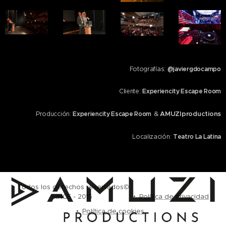
Fotografías:
@javiergdocampo
Cliente:
Experiencity Escape Room
&
AMUZIproductions
Producción:
Experiencity Escape Room
Localización:
Teatro La Latina
Todos los derechos reservados©
SINCE - 2015
Política de privacidad
Política de cookies